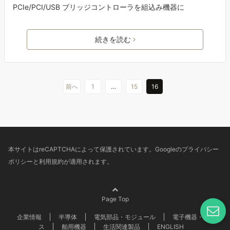
PCIe/PCI/USB ブリッジコントローラを組込み機器に
続きを読む
前へ
1
…
15
16
本サイトはreCAPTCHAによって保護されています。Googleの
プライバシー
ポリシー
と
利用規約
が適用されます。
Page Top
企業情報
半導体
電気部品・モジュール
電子機器・サービ
ス
舶用機器
生活関連製品
ENGLISH