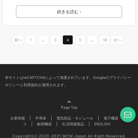
続きを読む
前へ
1
…
3
4
5
…
18
次へ
本サイトはreCAPTCHAによって保護されています。Googleの
プライバシー
ポリシー
と
利用規約
が適用されます。
Page Top
企業情報
半導体
電気部品・モジュール
電子機器・サービ
ス
舶用機器
生活関連製品
ENGLISH
Copyright(c) 2020-2021 MCM Japan All Right Reserved.