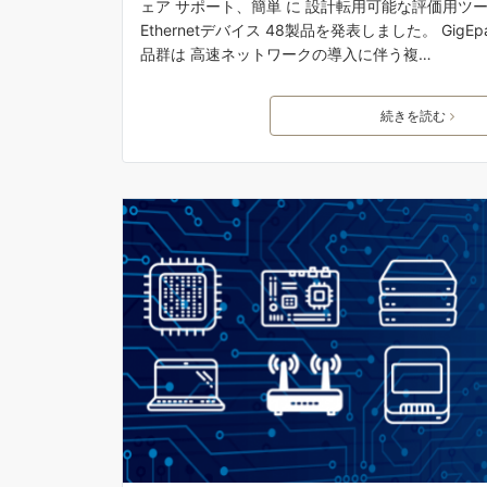
ェア サポート、簡単 に 設計転用可能な評価用ツ
Ethernetデバイス 48製品を発表しました。 Gi
品群は 高速ネットワークの導入に伴う複…
続きを読む