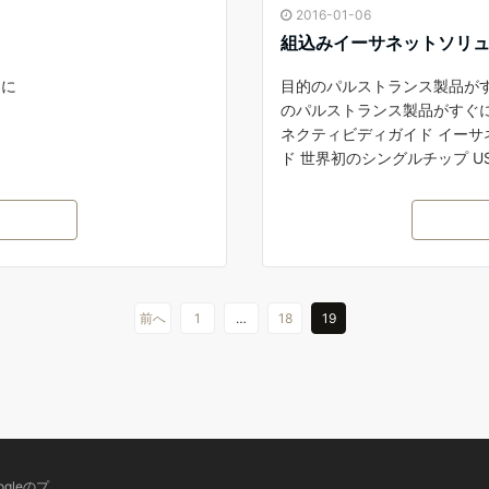
2016-01-06
組込みイーサネットソリ
器に
目的のパルストランス製品が
のパルストランス製品がすぐに
ネクティビディガイド イーサネ
ド 世界初のシングルチップ USB
前へ
1
…
18
19
gleの
プ