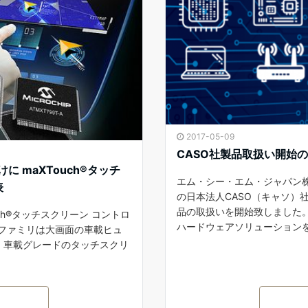
2017-05-09
CASO社製品取扱い開始
に maXTouch®タッチ
エム・シー・エム・ジャパン株式
表
の日本法人CASO（キャソ）
品の取扱いを開始致しました
uch®タッチスクリーン コントロ
ハードウェアソリューションを
-Aファミリは大画面の車載ヒュ
た 車載グレードのタッチスクリ