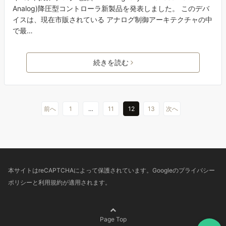
Analog)降圧型コントローラ新製品を発表しました。 このデバ
イスは、現在市販されている アナログ制御アーキテクチャの中
で最…
続きを読む
前へ
1
…
11
12
13
次へ
本サイトはreCAPTCHAによって保護されています。Googleの
プライバシー
ポリシー
と
利用規約
が適用されます。
Page Top